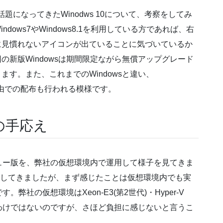
題になってきたWinodws 10について、考察をしてみ
ndows7やWindows8.1を利用している方であれば、右
に見慣れないアイコンが出ていることに気づいているか
の新版Windowsは期間限定ながら無償アップグレード
ます。また、これまでのWindowsと違い、
ate経由での配布も行われる模様です。
の手応え
ュー版を、弊社の仮想環境内で運用して様子を見てきま
運用してきましたが、まず感じたことは仮想環境内でも実
社の仮想環境はXeon-E3(第2世代)・Hyper-V
境というわけではないのですが、さほど負担に感じないと言うこ
。