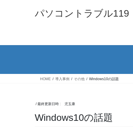
コ
ナ
ン
ビ
パソコントラブル119
テ
ゲ
ン
ー
ツ
シ
へ
ョ
ス
ン
キ
に
ッ
移
プ
動
HOME
導入事例
その他
Windows10の話題
/ 最終更新日時 :
児玉康
Windows10の話題