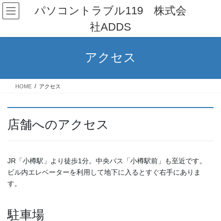
コ
ナ
パソコントラブル119 株式会
ン
ビ
社ADDS
テ
ゲ
ン
ー
ツ
シ
アクセス
へ
ョ
ス
ン
キ
に
HOME
アクセス
ッ
移
プ
動
店舗へのアクセス
JR「小樽駅」より徒歩1分。中央バス「小樽駅前」も至近です。
ビル内エレベーターを利用して地下に入るとすぐ右手にありま
す。
駐車場